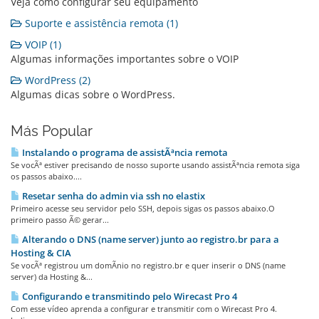
Veja como configurar seu equipamento
Suporte e assistência remota (1)
VOIP (1)
Algumas informações importantes sobre o VOIP
WordPress (2)
Algumas dicas sobre o WordPress.
Más Popular
Instalando o programa de assistÃªncia remota
Se vocÃª estiver precisando de nosso suporte usando assistÃªncia remota siga
os passos abaixo....
Resetar senha do admin via ssh no elastix
Primeiro acesse seu servidor pelo SSH, depois sigas os passos abaixo.O
primeiro passo Ã© gerar...
Alterando o DNS (name server) junto ao registro.br para a
Hosting & CIA
Se vocÃª registrou um domÃ­nio no registro.br e quer inserir o DNS (name
server) da Hosting &...
Configurando e transmitindo pelo Wirecast Pro 4
Com esse vídeo aprenda a configurar e transmitir com o Wirecast Pro 4.