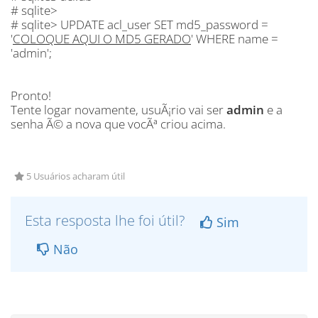
# sqlite>
# sqlite> UPDATE acl_user SET md5_password =
'
COLOQUE AQUI O MD5 GERADO
' WHERE name =
'admin';
Pronto!
Tente logar novamente, usuÃ¡rio vai ser
admin
e a
senha Ã© a nova que vocÃª criou acima.
5 Usuários acharam útil
Esta resposta lhe foi útil?
Sim
Não