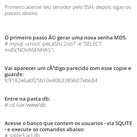
Primeiro acesse seu servidor pelo SSH, depois sigas os
passos abaixo.
O primeiro passo Ã© gerar uma nova senha MD5.
# mysql -u root -peLaStIx.2oo7 -e "SELECT
md5('NOVASENHA');";
Vai aparecer um cÃ³digo parecido com esse copie e
guarde:
fc9182e6abf25b10e40b3389607eb684
Entre na pasta db:
# cd /var/www/db
Acesse o banco que contem os usuarios - via SQLITE
- e execute os comandos abaixo:
# sqlite3 acl.db