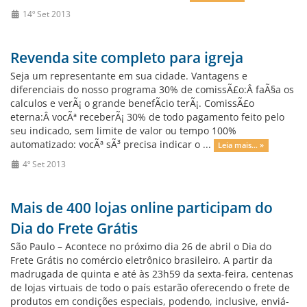
14º Set 2013
Revenda site completo para igreja
Seja um representante em sua cidade. Vantagens e
diferenciais do nosso programa 30% de comissÃ£o:Â faÃ§a os
calculos e verÃ¡ o grande benefÃ­cio terÃ¡. ComissÃ£o
eterna:Â vocÃª receberÃ¡ 30% de todo pagamento feito pelo
seu indicado, sem limite de valor ou tempo 100%
automatizado: vocÃª sÃ³ precisa indicar o ...
Leia mais... »
4º Set 2013
Mais de 400 lojas online participam do
Dia do Frete Grátis
São Paulo – Acontece no próximo dia 26 de abril o Dia do
Frete Grátis no comércio eletrônico brasileiro. A partir da
madrugada de quinta e até às 23h59 da sexta-feira, centenas
de lojas virtuais de todo o país estarão oferecendo o frete de
produtos em condições especiais, podendo, inclusive, enviá-