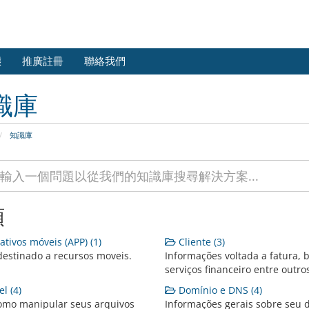
態
推廣註冊
聯絡我們
識庫
知識庫
類
ativos móveis (APP) (1)
Cliente (3)
destinado a recursos moveis.
Informações voltada a fatura, b
serviços financeiro entre outro
l (4)
Domínio e DNS (4)
omo manipular seus arquivos
Informações gerais sobre seu 