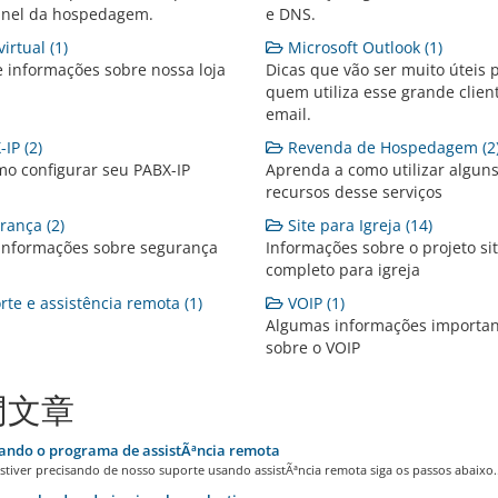
inel da hospedagem.
e DNS.
irtual (1)
Microsoft Outlook (1)
e informações sobre nossa loja
Dicas que vão ser muito úteis 
quem utiliza esse grande clien
email.
IP (2)
Revenda de Hospedagem (2
mo configurar seu PABX-IP
Aprenda a como utilizar algun
recursos desse serviços
ança (2)
Site para Igreja (14)
 informações sobre segurança
Informações sobre o projeto si
completo para igreja
te e assistência remota (1)
VOIP (1)
Algumas informações importan
sobre o VOIP
門文章
ando o programa de assistÃªncia remota
stiver precisando de nosso suporte usando assistÃªncia remota siga os passos abaixo..