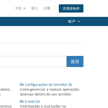
中文
登入
註冊
查看購物車
帳戶
Configurações do Servidor (6)
oletos,
Como gerenciar e realizar operações
s
diversas dentro de seu servidor.
E-mail (5)
domínio
Informações e instruções na