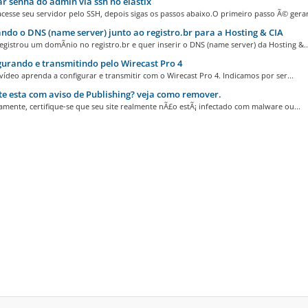
r senha do admin via ssh no elastix
cesse seu servidor pelo SSH, depois sigas os passos abaixo.O primeiro passo Ã© gerar.
ndo o DNS (name server) junto ao registro.br para a Hosting & CIA
egistrou um domÃ­nio no registro.br e quer inserir o DNS (name server) da Hosting &..
urando e transmitindo pelo Wirecast Pro 4
ídeo aprenda a configurar e transmitir com o Wirecast Pro 4. Indicamos por ser...
te esta com aviso de Publishing? veja como remover.
amente, certifique-se que seu site realmente nÃ£o estÃ¡ infectado com malware ou...