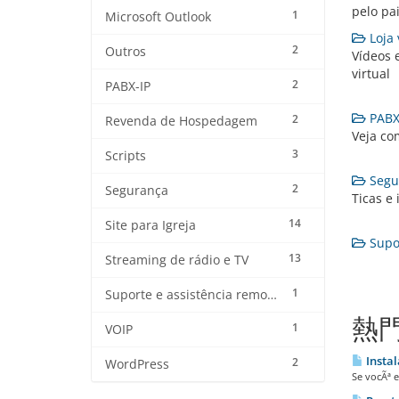
pelo pa
1
Microsoft Outlook
Loja v
2
Outros
Vídeos 
virtual
2
PABX-IP
PABX-
2
Revenda de Hospedagem
Veja co
3
Scripts
Segur
2
Segurança
Ticas e
14
Site para Igreja
Supor
13
Streaming de rádio e TV
1
Suporte e assistência remota
熱
1
VOIP
Instal
2
WordPress
Se vocÃª e