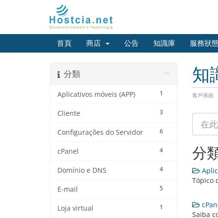
首頁
商店
公告
知識庫
服務狀
知
分類
1
Aplicativos móveis (APP)
客戶系統
3
Cliente
6
Configurações do Servidor
分
4
cPanel
4
Domínio e DNS
Aplic
Tópico 
5
E-mail
cPane
1
Loja virtual
Saiba c