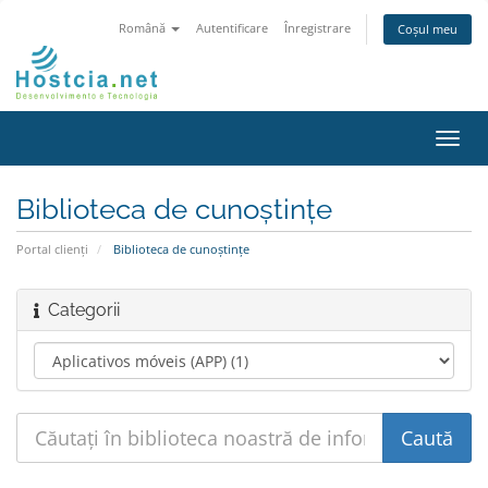
Română
Autentificare
Înregistrare
Coșul meu
Navi
Toggl
Biblioteca de cunoștințe
Portal clienți
Biblioteca de cunoștințe
Categorii