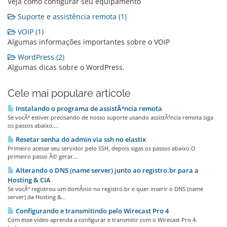
Veja como configurar seu equipamento
Suporte e assistência remota (1)
VOIP (1)
Algumas informações importantes sobre o VOIP
WordPress (2)
Algumas dicas sobre o WordPress.
Cele mai populare articole
Instalando o programa de assistÃªncia remota
Se vocÃª estiver precisando de nosso suporte usando assistÃªncia remota siga
os passos abaixo....
Resetar senha do admin via ssh no elastix
Primeiro acesse seu servidor pelo SSH, depois sigas os passos abaixo.O
primeiro passo Ã© gerar...
Alterando o DNS (name server) junto ao registro.br para a
Hosting & CIA
Se vocÃª registrou um domÃ­nio no registro.br e quer inserir o DNS (name
server) da Hosting &...
Configurando e transmitindo pelo Wirecast Pro 4
Com esse vídeo aprenda a configurar e transmitir com o Wirecast Pro 4.