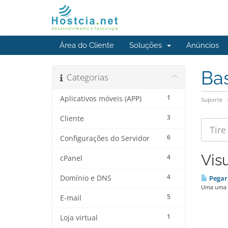
Área do Cliente
Soluções
Anúncios
Ba
Categorias
1
Aplicativos móveis (APP)
Suporte
3
Cliente
6
Configurações do Servidor
Vis
4
cPanel
4
Domínio e DNS
Pegar 
Uma uma d
5
E-mail
1
Loja virtual