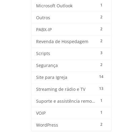
1
Microsoft Outlook
2
Outros
2
PABX-IP
2
Revenda de Hospedagem
3
Scripts
2
Segurança
14
Site para Igreja
13
Streaming de rádio e TV
1
Suporte e assistência remota
1
VOIP
2
WordPress