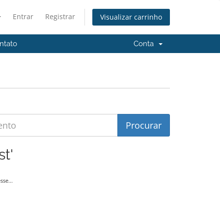
Entrar
Registrar
Visualizar carrinho
ntato
Conta
t'
se...