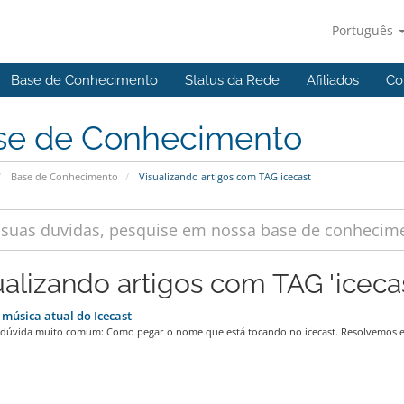
Português
Base de Conhecimento
Status da Rede
Afiliados
Co
se de Conhecimento
Base de Conhecimento
Visualizando artigos com TAG icecast
ualizando artigos com TAG 'icecas
música atual do Icecast
úvida muito comum: Como pegar o nome que está tocando no icecast. Resolvemos es