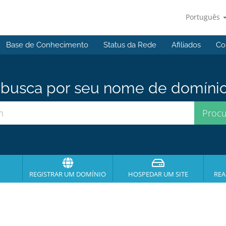
Português
Base de Conhecimento
Status da Rede
Afiliados
Co
usca por seu nome de domínio p
REGISTRAR UM DOMÍNIO
HOSPEDAR UM SITE
REA