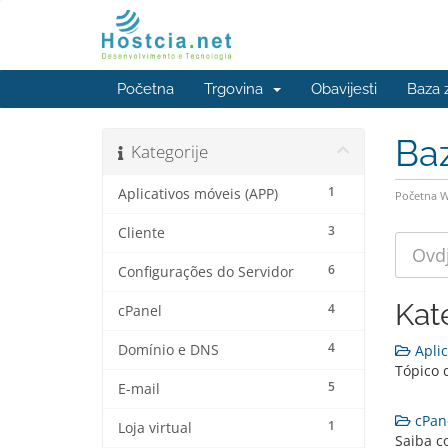
Početna
Trgovina
Obavijesti
Baza 
Ba
Kategorije
1
Aplicativos móveis (APP)
Početna 
3
Cliente
6
Configurações do Servidor
Kat
4
cPanel
4
Domínio e DNS
Aplic
Tópico 
5
E-mail
cPane
1
Loja virtual
Saiba c