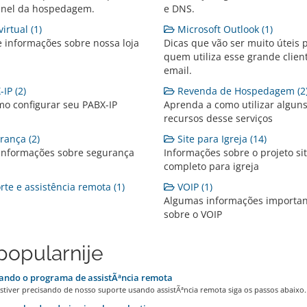
inel da hospedagem.
e DNS.
irtual (1)
Microsoft Outlook (1)
e informações sobre nossa loja
Dicas que vão ser muito úteis 
quem utiliza esse grande clien
email.
IP (2)
Revenda de Hospedagem (2
mo configurar seu PABX-IP
Aprenda a como utilizar algun
recursos desse serviços
ança (2)
Site para Igreja (14)
 informações sobre segurança
Informações sobre o projeto si
completo para igreja
te e assistência remota (1)
VOIP (1)
Algumas informações importan
sobre o VOIP
popularnije
ando o programa de assistÃªncia remota
stiver precisando de nosso suporte usando assistÃªncia remota siga os passos abaixo..