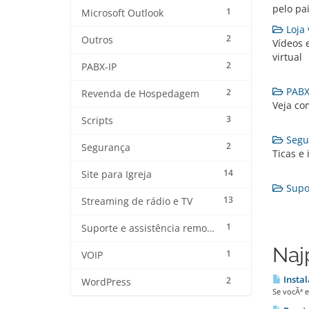
pelo pa
1
Microsoft Outlook
Loja v
2
Outros
Vídeos 
virtual
2
PABX-IP
PABX-
2
Revenda de Hospedagem
Veja co
3
Scripts
Segur
2
Segurança
Ticas e
14
Site para Igreja
Supor
13
Streaming de rádio e TV
1
Suporte e assistência remota
Naj
1
VOIP
Instal
2
WordPress
Se vocÃª e