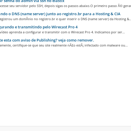
r senha do admin via ssh no elastix
cesse seu servidor pelo SSH, depois sigas os passos abaixo.O primeiro passo Ã© gerar.
ndo o DNS (name server) junto ao registro.br para a Hosting & CIA
egistrou um domÃ­nio no registro.br e quer inserir o DNS (name server) da Hosting &..
urando e transmitindo pelo Wirecast Pro 4
ídeo aprenda a configurar e transmitir com o Wirecast Pro 4. Indicamos por ser...
te esta com aviso de Publishing? veja como remover.
amente, certifique-se que seu site realmente nÃ£o estÃ¡ infectado com malware ou...