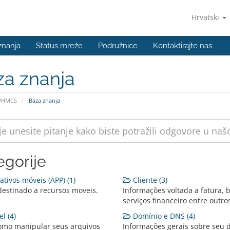
Hrvatski
znanja
Status mreže
Podružnice
Kontaktirajte nas
za znanja
WHMCS
Baza znanja
egorije
ativos móveis (APP) (1)
Cliente (3)
destinado a recursos moveis.
Informações voltada a fatura, b
serviços financeiro entre outro
l (4)
Domínio e DNS (4)
omo manipular seus arquivos
Informações gerais sobre seu 