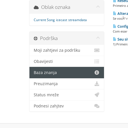
Reseta
Primeiro a
Oblak oznaka
Altera
Se vocÃª r
Current Song
icecast
streamdata
Config
Com esse v
Podrška
Seu si
1) Primeir
Moji zahtjevi za podršku
Obavijesti
Baza znanja
Preuzimanja
Status mreže
Podnesi zahjtev