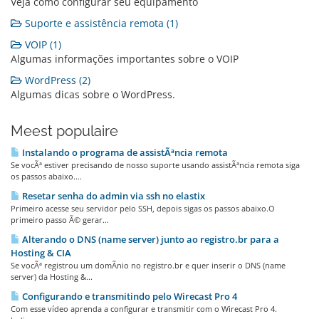
Veja como configurar seu equipamento
Suporte e assistência remota (1)
VOIP (1)
Algumas informações importantes sobre o VOIP
WordPress (2)
Algumas dicas sobre o WordPress.
Meest populaire
Instalando o programa de assistÃªncia remota
Se vocÃª estiver precisando de nosso suporte usando assistÃªncia remota siga
os passos abaixo....
Resetar senha do admin via ssh no elastix
Primeiro acesse seu servidor pelo SSH, depois sigas os passos abaixo.O
primeiro passo Ã© gerar...
Alterando o DNS (name server) junto ao registro.br para a
Hosting & CIA
Se vocÃª registrou um domÃ­nio no registro.br e quer inserir o DNS (name
server) da Hosting &...
Configurando e transmitindo pelo Wirecast Pro 4
Com esse vídeo aprenda a configurar e transmitir com o Wirecast Pro 4.