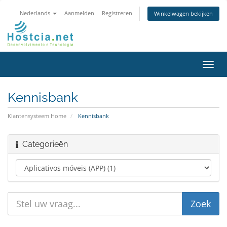
Nederlands
Aanmelden
Registreren
Winkelwagen bekijken
Navig
in-/u
Kennisbank
Klantensysteem Home
Kennisbank
Categorieën