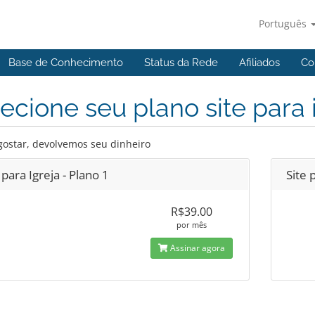
Português
Base de Conhecimento
Status da Rede
Afiliados
Co
ecione seu plano site para 
gostar, devolvemos seu dinheiro
 para Igreja - Plano 1
Site 
R$39.00
por mês
Assinar agora