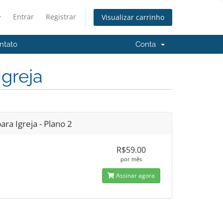
Entrar
Registrar
Visualizar carrinho
ntato
Conta
igreja
para Igreja - Plano 2
R$59.00
por mês
Assinar agora