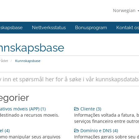
Norwegian
skapsbase
Nettverksstatus
Bonusprogram
Kontakt o
nnskapsbase
ådet
Kunnskapsbase
egorier
ativos móveis (APP) (1)
Cliente (3)
destinado a recursos moveis.
Informações voltada a fatura, b
serviços financeiro entre outro
l (4)
Domínio e DNS (4)
omo manipular seus arquivos
Informações gerais sobre seu 