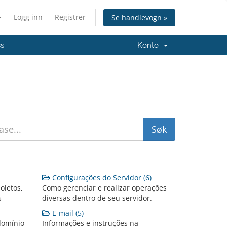
Logg inn
Registrer
Se handlevogn »
ss
Konto
Configurações do Servidor (6)
oletos,
Como gerenciar e realizar operações
s
diversas dentro de seu servidor.
E-mail (5)
domínio
Informações e instruções na