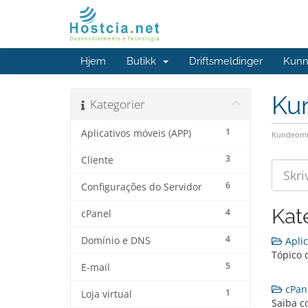
Hjem
Butikk
Driftsmeldinger
Kunn
Ku
Kategorier
1
Aplicativos móveis (APP)
Kundeomr
3
Cliente
6
Configurações do Servidor
Kat
4
cPanel
4
Domínio e DNS
Aplic
Tópico 
5
E-mail
cPane
1
Loja virtual
Saiba c