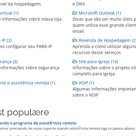
inel da hospedagem.
e DNS.
irtual (1)
Microsoft Outlook (1)
e informações sobre nossa loja
Dicas que vão ser muito úteis 
quem utiliza esse grande clien
email.
IP (2)
Revenda de Hospedagem (2
mo configurar seu PABX-IP
Aprenda a como utilizar algun
recursos desse serviços
ança (2)
Site para Igreja (14)
 informações sobre segurança
Informações sobre o projeto si
completo para igreja
te e assistência remota (1)
VOIP (1)
Algumas informações importan
sobre o VOIP
t populære
ando o programa de assistÃªncia remota
stiver precisando de nosso suporte usando assistÃªncia remota siga os passos abaixo..