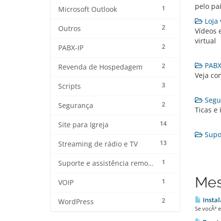
pelo pa
1
Microsoft Outlook
Loja v
2
Outros
Vídeos 
virtual
2
PABX-IP
PABX-
2
Revenda de Hospedagem
Veja co
3
Scripts
Segur
2
Segurança
Ticas e
14
Site para Igreja
Supor
13
Streaming de rádio e TV
1
Suporte e assistência remota
Mes
1
VOIP
Instal
2
WordPress
Se vocÃª e