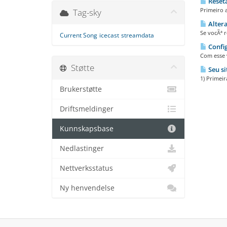
Reseta
Primeiro a
Tag-sky
Altera
Se vocÃª r
Current Song
icecast
streamdata
Config
Com esse v
Støtte
Seu si
1) Primeir
Brukerstøtte
Driftsmeldinger
Kunnskapsbase
Nedlastinger
Nettverksstatus
Ny henvendelse