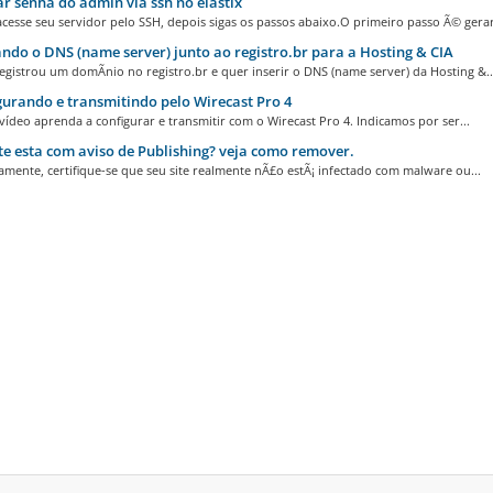
r senha do admin via ssh no elastix
cesse seu servidor pelo SSH, depois sigas os passos abaixo.O primeiro passo Ã© gerar.
ndo o DNS (name server) junto ao registro.br para a Hosting & CIA
egistrou um domÃ­nio no registro.br e quer inserir o DNS (name server) da Hosting &..
urando e transmitindo pelo Wirecast Pro 4
ídeo aprenda a configurar e transmitir com o Wirecast Pro 4. Indicamos por ser...
te esta com aviso de Publishing? veja como remover.
amente, certifique-se que seu site realmente nÃ£o estÃ¡ infectado com malware ou...