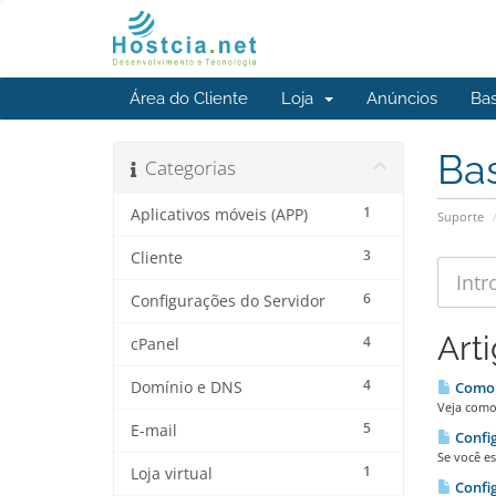
Área do Cliente
Loja
Anúncios
Ba
Ba
Categorias
1
Aplicativos móveis (APP)
Suporte
3
Cliente
6
Configurações do Servidor
Art
4
cPanel
4
Domínio e DNS
Como 
Veja como
5
E-mail
Confi
Se você e
1
Loja virtual
Confi