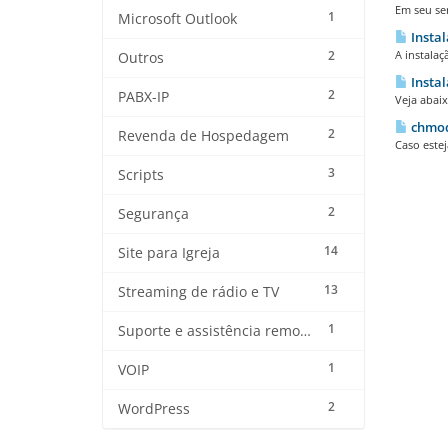
Em seu ser
1
Microsoft Outlook
Instal
2
A instalaç
Outros
Instal
2
PABX-IP
Veja abaix
chmod:
2
Revenda de Hospedagem
Caso estej
3
Scripts
2
Segurança
14
Site para Igreja
13
Streaming de rádio e TV
1
Suporte e assistência remota
1
VOIP
2
WordPress