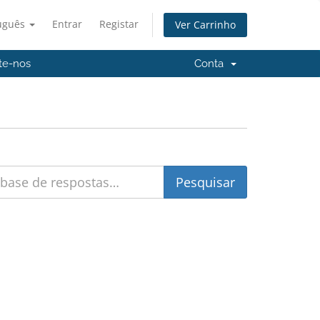
uguês
Entrar
Registar
Ver Carrinho
te-nos
Conta