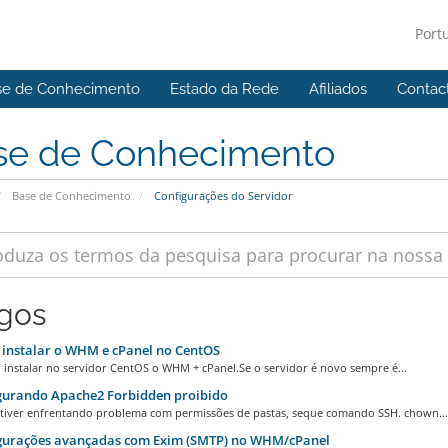
Port
se de Conhecimento
Estado da Rede
Afiliados
Contac
se de Conhecimento
Base de Conhecimento
Configurações do Servidor
igos
instalar o WHM e cPanel no CentOS
 instalar no servidor CentOS o WHM + cPanel.Se o servidor é novo sempre é...
gurando Apache2 Forbidden proibido
stiver enfrentando problema com permissões de pastas, seque comando SSH. chown...
gurações avançadas com Exim (SMTP) no WHM/cPanel