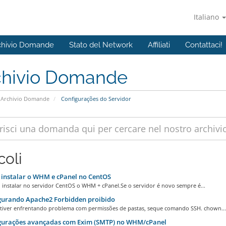
Italiano
chivio Domande
Stato del Network
Affiliati
Contattaci!
chivio Domande
Archivio Domande
Configurações do Servidor
coli
instalar o WHM e cPanel no CentOS
 instalar no servidor CentOS o WHM + cPanel.Se o servidor é novo sempre é...
gurando Apache2 Forbidden proibido
stiver enfrentando problema com permissões de pastas, seque comando SSH. chown...
gurações avançadas com Exim (SMTP) no WHM/cPanel