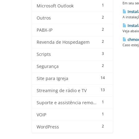
Em seu ser
1
Microsoft Outlook
Instal
2
A instalaç
Outros
Instal
2
PABX-IP
Veja abaix
chmod:
2
Revenda de Hospedagem
Caso estej
3
Scripts
2
Segurança
14
Site para Igreja
13
Streaming de rádio e TV
1
Suporte e assistência remota
1
VOIP
2
WordPress