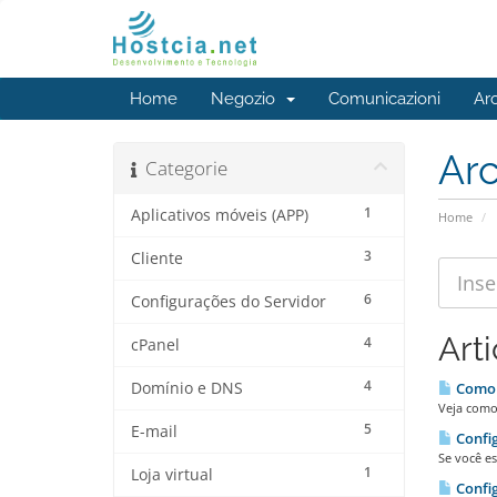
Home
Negozio
Comunicazioni
Ar
Ar
Categorie
1
Aplicativos móveis (APP)
Home
3
Cliente
6
Configurações do Servidor
Arti
4
cPanel
4
Domínio e DNS
Como 
Veja como
5
E-mail
Confi
Se você e
1
Loja virtual
Confi