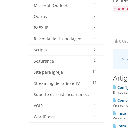
1
Microsoft Outlook
sudo 
2
Outros
2
PABX-IP
2
Revenda de Hospedagem
0 Usu
3
Scripts
Est
2
Segurança
14
Site para Igreja
Arti
13
Streaming de rádio e TV
Confi
Em seu ser
1
Suporte e assistência remota
Como 
1
VOIP
Veja como
Instal
2
WordPress
Veja abaix
Instal