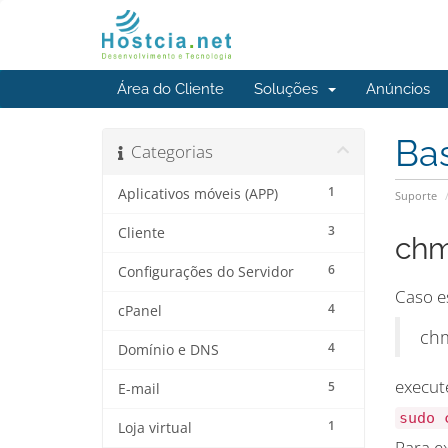
Área do Cliente
Soluções
Anúncios
Ba
Categorias
1
Aplicativos móveis (APP)
Suporte
3
Cliente
chm
6
Configurações do Servidor
Caso e
4
cPanel
chm
4
Domínio e DNS
execut
5
E-mail
sudo 
1
Loja virtual
Para e