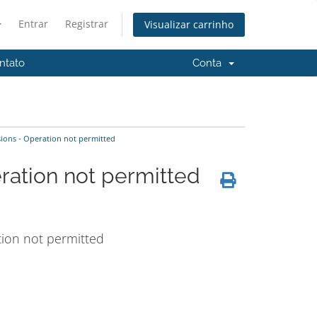
Entrar
Registrar
Visualizar carrinho
ntato
Conta
ons - Operation not permitted
ration not permitted
tion not permitted