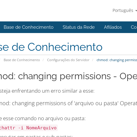
Português
Base de Conhecimento
Status da Rede
Afiliados
Co
se de Conhecimento
Base de Conhecimento
Configurações do Servidor
chmod: changing permissi
od: changing permissions - Ope
steja enfrentando um erro similar a esse:
od: changing permissions of 'arquivo ou pasta' Opera
e esse comando no arquivo ou pasta:
chattr -i NomeArquivo
xecutar em pastas e sub-pastas: