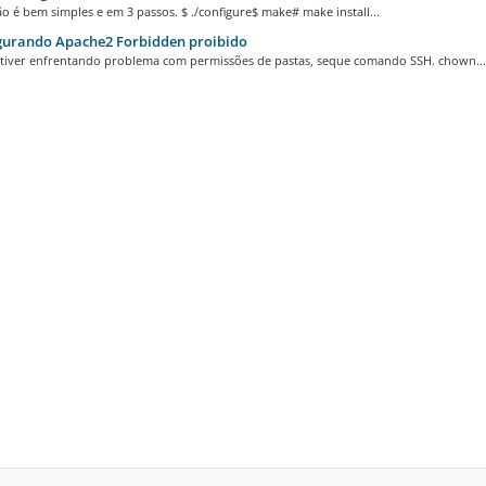
ão é bem simples e em 3 passos. $ ./configure$ make# make install...
gurando Apache2 Forbidden proibido
stiver enfrentando problema com permissões de pastas, seque comando SSH. chown...