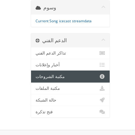
وسوم
Current Song
icecast
streamdata
الدعم الفني
تذاكر الدعم الفني
أخبار وإعلانات
مكتبة الشروحات
مكتبة الملفات
حالة الشبكة
فتح تذكرة