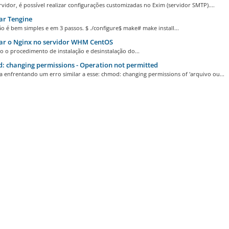
vidor, é possível realizar configurações customizadas no Exim (servidor SMTP)....
ar Tengine
ão é bem simples e em 3 passos. $ ./configure$ make# make install...
ar o Nginx no servidor WHM CentOS
o o procedimento de instalação e desinstalação do...
 changing permissions - Operation not permitted
a enfrentando um erro similar a esse: chmod: changing permissions of 'arquivo ou...