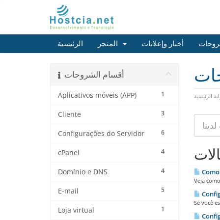
روحات
أخبار وإعلانات
المتجر
الرئيسية
حات
أقسام الشروحات
1
Aplicativos móveis (APP)
ابة الرئيسية
3
Cliente
6
Configurações do Servidor
الات
4
cPanel
4
Domínio e DNS
Como 
Veja como
5
E-mail
Confi
Se você e
1
Loja virtual
Confi