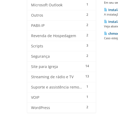
Em seu ser
1
Microsoft Outlook
Instal
2
A instalaç
Outros
Instal
2
PABX-IP
Veja abaix
chmod:
2
Revenda de Hospedagem
Caso estej
3
Scripts
2
Segurança
14
Site para Igreja
13
Streaming de rádio e TV
1
Suporte e assistência remota
1
VOIP
2
WordPress