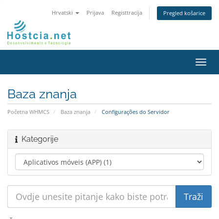
Hrvatski
Prijava
Registtracija
Pregled košarice
Preba
navig
Baza znanja
Početna WHMCS
Baza znanja
Configurações do Servidor
Kategorije