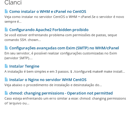
Članci
Como instalar o WHM e cPanel no CentOS
Veja como instalar no servidor CentOS o WHM + cPanel.Se o servidor é novo
sempre é...
Configurando Apache2 Forbidden proibido
Se você estiver enfrentando problema com permissões de pastas, seque
comando SSH. chown...
Configurações avançadas com Exim (SMTP) no WHM/cPanel
Em seu servidor, é possível realizar configurações customizadas no Exim
(servidor SMTP)....
Instalar Tengine
A instalação é bem simples e em 3 passos. $ ./configure$ make# make install...
Instalar o Nginx no servidor WHM CentOS
Veja abaixo o procedimento de instalação e desinstalação do...
chmod: changing permissions - Operation not permitted
Caso esteja enfrentando um erro similar a esse: chmod: changing permissions
of 'arquivo ou...