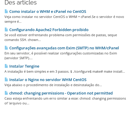
Des articles
Como instalar o WHM e cPanel no CentOS
Veja como instalar no servidor CentOS o WHM + cPanel.Se o servidor é novo
sempre é...
Configurando Apache2 Forbidden proibido
Se você estiver enfrentando problema com permissões de pastas, seque
comando SSH. chown...
Configurações avançadas com Exim (SMTP) no WHM/cPanel
Em seu servidor, é possível realizar configurações customizadas no Exim
(servidor SMTP)....
Instalar Tengine
A instalação é bem simples e em 3 passos. $ ./configure$ make# make install...
Instalar o Nginx no servidor WHM CentOS
Veja abaixo o procedimento de instalação e desinstalação do...
chmod: changing permissions - Operation not permitted
Caso esteja enfrentando um erro similar a esse: chmod: changing permissions
of 'arquivo ou...