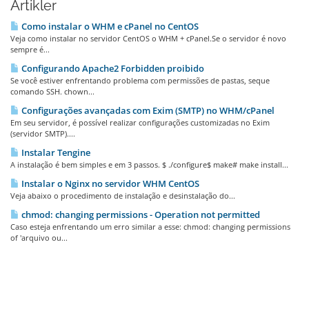
Artikler
Como instalar o WHM e cPanel no CentOS
Veja como instalar no servidor CentOS o WHM + cPanel.Se o servidor é novo
sempre é...
Configurando Apache2 Forbidden proibido
Se você estiver enfrentando problema com permissões de pastas, seque
comando SSH. chown...
Configurações avançadas com Exim (SMTP) no WHM/cPanel
Em seu servidor, é possível realizar configurações customizadas no Exim
(servidor SMTP)....
Instalar Tengine
A instalação é bem simples e em 3 passos. $ ./configure$ make# make install...
Instalar o Nginx no servidor WHM CentOS
Veja abaixo o procedimento de instalação e desinstalação do...
chmod: changing permissions - Operation not permitted
Caso esteja enfrentando um erro similar a esse: chmod: changing permissions
of 'arquivo ou...