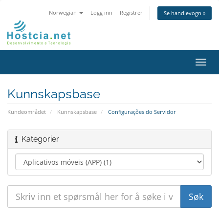
Norwegian
Logg inn
Registrer
Se handlevogn »
Bytt
navig
Kunnskapsbase
Kundeområdet
Kunnskapsbase
Configurações do Servidor
Kategorier