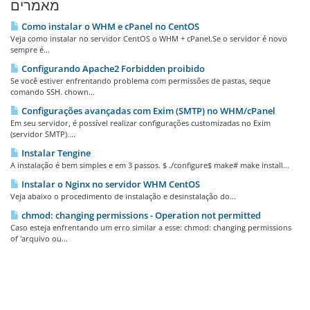
מאמרים
Como instalar o WHM e cPanel no CentOS
Veja como instalar no servidor CentOS o WHM + cPanel.Se o servidor é novo
sempre é...
Configurando Apache2 Forbidden proibido
Se você estiver enfrentando problema com permissões de pastas, seque
comando SSH. chown...
Configurações avançadas com Exim (SMTP) no WHM/cPanel
Em seu servidor, é possível realizar configurações customizadas no Exim
(servidor SMTP)....
Instalar Tengine
A instalação é bem simples e em 3 passos. $ ./configure$ make# make install...
Instalar o Nginx no servidor WHM CentOS
Veja abaixo o procedimento de instalação e desinstalação do...
chmod: changing permissions - Operation not permitted
Caso esteja enfrentando um erro similar a esse: chmod: changing permissions
of 'arquivo ou...