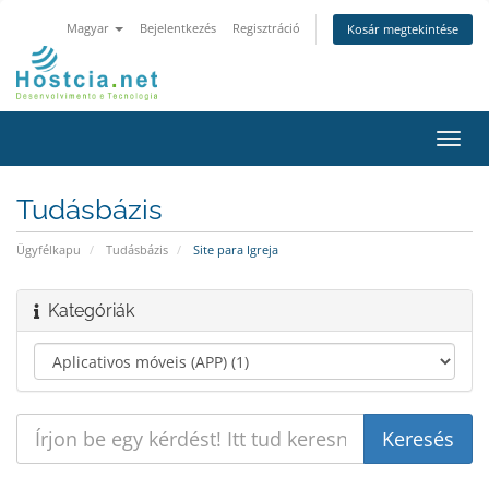
Magyar
Bejelentkezés
Regisztráció
Kosár megtekintése
Váltá
a
navig
Tudásbázis
Ügyfélkapu
Tudásbázis
Site para Igreja
Kategóriák