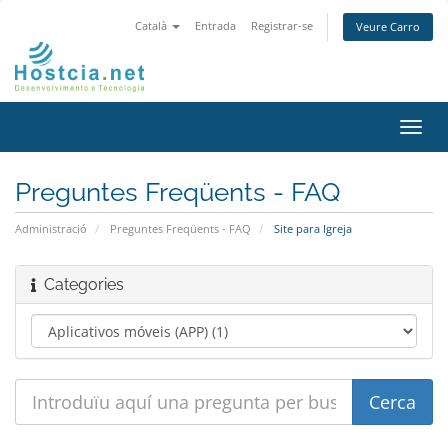
Català
Entrada
Registrar-se
Veure Carro
Canv
la
nave
Preguntes Freqüents - FAQ
Administració
Preguntes Freqüents - FAQ
Site para Igreja
Categories