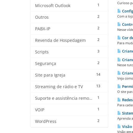
Curioso p
1
Microsoft Outlook
Config
2
Com a loja
Outros
Contro
2
PABX-IP
Nesse víde
Cor d
2
Revenda de Hospedagem
Para muda
Criand
3
Scripts
Criand
2
Segurança
Nesse tuto
Crian
14
Site para Igreja
Veja como 
13
Permis
Streaming de rádio e TV
O site pa
1
Suporte e assistência remota
Redes 
Para cadas
1
VOIP
Sistem
Aprenda a 
2
WordPress
Visão 
Visão gera