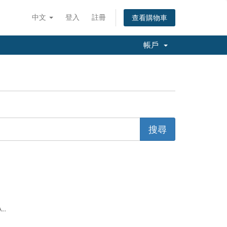
中文
登入
註冊
查看購物車
帳戶
...