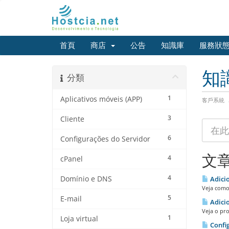
首頁
商店
公告
知識庫
服務狀
知
分類
1
Aplicativos móveis (APP)
客戶系統
3
Cliente
6
Configurações do Servidor
文
4
cPanel
4
Domínio e DNS
Adicio
Veja como 
5
E-mail
Adici
Veja o pr
1
Loja virtual
Config