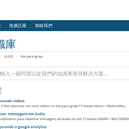
態
推廣註冊
聯絡我們
識庫
知識庫
Site para Igreja
章
nando ví­deos
é fácil adicionar um novo vídeos no site para igreja.1º) Acesse Admin > Multimiídia...
onar mensagens em áudio
ocedimento para cadastrar mensagens de áudio no site.1º) Acesse ADMIN > MULTIMIDIA
urando o google analytics