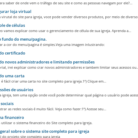
ara saber de onde vem o tráfego de seu site e como as pessoas navegam por ele?...
urar loja virtual
 virutal do site para igreja, voce pode vender diversos produtos, por meio de diversos
le de células
o vamos explicar como usar o gerenciamento de célula de sua igreja. Aprenda a...
e fundo do menu/pagina.
r a cor do menu/pagina é simples.Veja uma imagem inlustrando:
o certificado
o novos administradores e limitando permissões
rial, irei explicar como crar novos administradores e tambem limitar seus acessos ou..
do uma carta
é fácil criar uma carta no site completo para igreja.1º) Clique em...
sões de usuários
ra igreja, tem uma opção onde você pode determinar qual página o usuário pode acessa
sociais
trar as redes sociais é muito fácil. Veja como fazer:1º) Acesse seu...
a financeiro
utilizar o sistema financeiro do Site completo para Igreja.
geral sobre o sistema site completo para igreja
l do projeto site completo para igreja