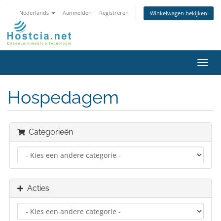
Nederlands
Aanmelden
Registreren
Winkelwagen bekijken
Navig
in-/u
Hospedagem
Categorieën
Acties