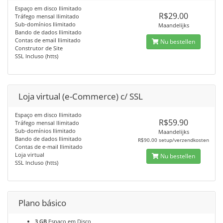
Espaço em disco Ilimitado
R$29.00
Tráfego mensal Ilimitado
Sub-domínios Ilimitado
Maandelijks
Bando de dados Ilimitado
Contas de email Ilimitado
Nu bestellen
Construtor de Site
SSL Incluso (htts)
Loja virtual (e-Commerce) c/ SSL
Espaço em disco Ilimitado
R$59.90
Tráfego mensal Ilimitado
Sub-domínios Ilimitado
Maandelijks
Bando de dados Ilimitado
R$90.00 setup/verzendkosten
Contas de e-mail Ilimitado
Loja virtual
Nu bestellen
SSL Incluso (htts)
Plano básico
3 GB
Espaço em Disco