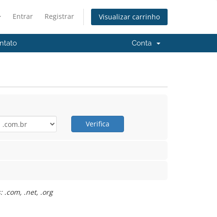
Entrar
Registrar
Visualizar carrinho
ntato
Conta
Verifica
 .com, .net, .org