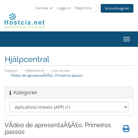
Svenska
Logga in
Registrera
Se kundvagnen
Växla
navig
Hjälpcentral
Support
Hjälpcentral
Loja virtual
VÃ­deo de apresentaÃ§Ã£o. Primeiros passos
Kategorier
VÃ­deo de apresentaÃ§Ã£o. Primeiros
passos