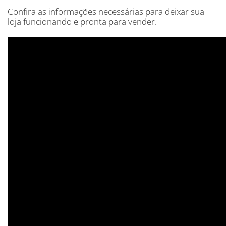
Confira as informações necessárias para deixar sua
loja funcionando e pronta para vender.