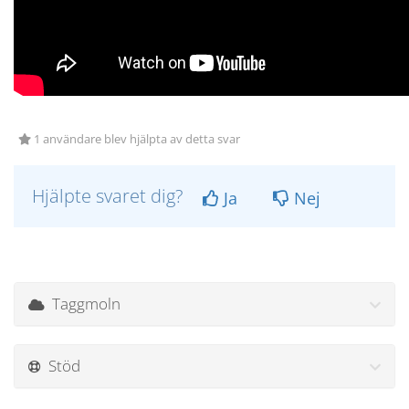
1 användare blev hjälpta av detta svar
Hjälpte svaret dig?
Ja
Nej
Taggmoln
Stöd