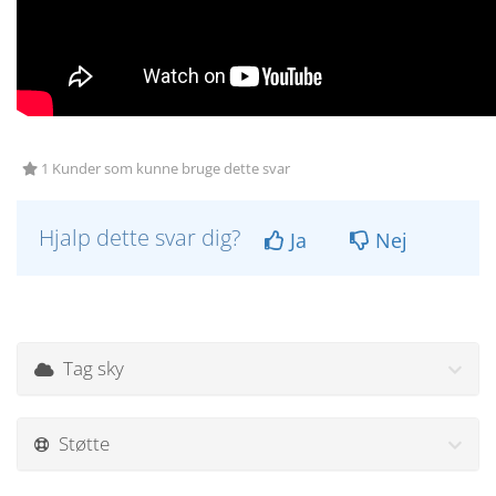
1 Kunder som kunne bruge dette svar
Hjalp dette svar dig?
Ja
Nej
Tag sky
Støtte