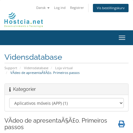
Dansk
Log ind
Registrer
Vis bestillingskurv
Skift
navig
Vidensdatabase
Support
Vidensdatabase
Loja virtual
VÃ­deo de apresentaÃ§Ã£o. Primeiros passos
Kategorier
VÃ­deo de apresentaÃ§Ã£o. Primeiros
passos