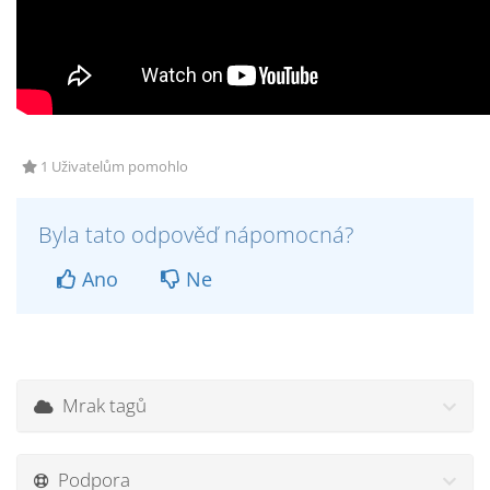
1 Uživatelům pomohlo
Byla tato odpověď nápomocná?
Ano
Ne
Mrak tagů
Podpora