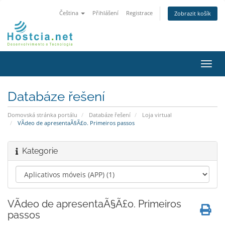
Čeština
Přihlášení
Registrace
Zobrazit košík
Přep
navig
Databáze řešení
Domovská stránka portálu
Databáze řešení
Loja virtual
VÃ­deo de apresentaÃ§Ã£o. Primeiros passos
Kategorie
VÃ­deo de apresentaÃ§Ã£o. Primeiros
passos