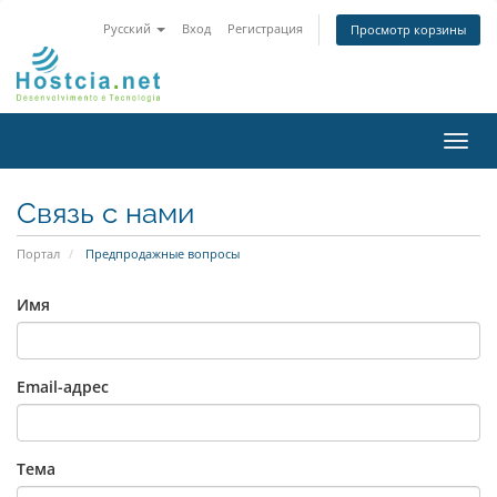
Русский
Вход
Регистрация
Просмотр корзины
Пере
нави
Связь с нами
Портал
Предпродажные вопросы
Имя
Email-адрес
Тема