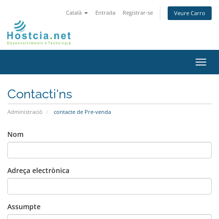
Català
Entrada
Registrar-se
Veure Carro
Canv
la
nave
Contacti'ns
Administració
contacte de Pre-venda
Nom
Adreça electrònica
Assumpte