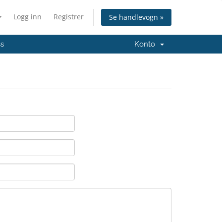
Logg inn
Registrer
Se handlevogn »
ss
Konto