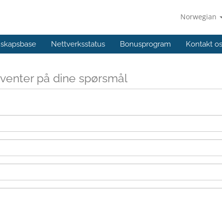
Norwegian
skapsbase
Nettverksstatus
Bonusprogram
Kontakt o
g venter på dine spørsmål