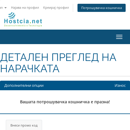
an
Најава на профил
Креирај профил
Потрошувачка кошничка
Вклу
ја
нави
ДЕТАЛЕН ПРЕГЛЕД НА
НАРАЧКАТА
Дополнителни опции
Износ
Вашата потрошувачка кошничка е празна!
Внеси промо код