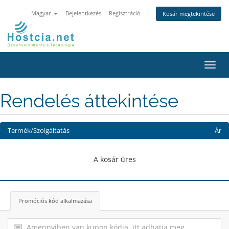
Magyar
Bejelentkezés
Regisztráció
Kosár megtekintése
Váltá
a
navig
Rendelés áttekintése
Termék/Szolgáltatás
Ár
A kosár üres
Promóciós kód alkalmazása