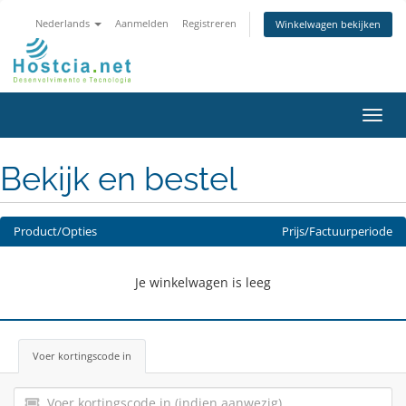
Nederlands
Aanmelden
Registreren
Winkelwagen bekijken
Navig
in-/u
Bekijk en bestel
Product/Opties
Prijs/Factuurperiode
Je winkelwagen is leeg
Voer kortingscode in