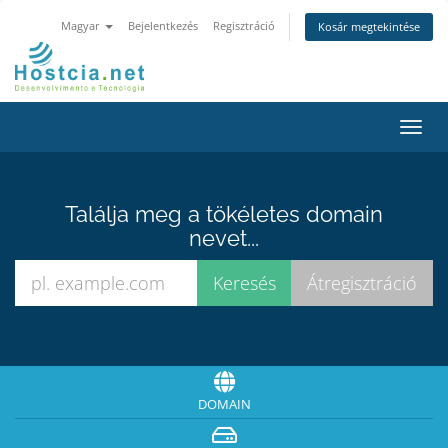
Magyar
Bejelentkezés
Regisztráció
Kosár megtekintése
Váltá
a
navig
Találja meg a tökéletes domain
nevet...
DOMAIN