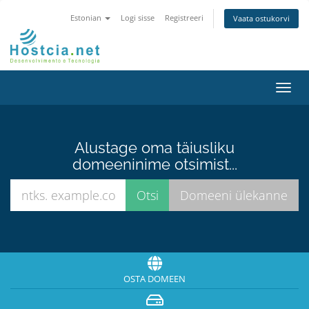
Estonian
Logi sisse
Registreeri
Vaata ostukorvi
Lülit
navig
Alustage oma täiusliku
domeeninime otsimist...
OSTA DOMEEN