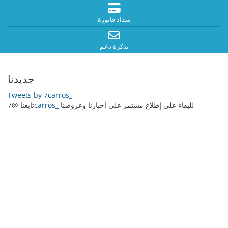
سداد فاتورة
تذكرة دعم
جديدنا
Tweets by 7carros_
للبقاء على إطلاع مستمر على أخبارنا وعروضنا
7carros_
تابعنا @