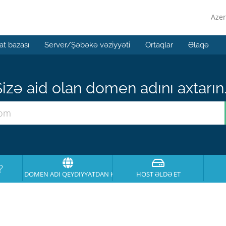
Azer
t bazası
Server/Şəbəkə vəziyyəti
Ortaqlar
Əlaqə
izə aid olan domen adını axtarın.
?
DOMEN ADI QEYDIYYATDAN KEÇIRT
HOST ƏLDƏ ET