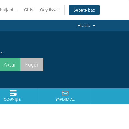
baijani
Giriş
Qeydiyyat
Səbətə bax
Hesab
..
ÖDƏNIŞ ET
YARDIM AL