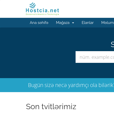
Ana səhifə
Mağaza
Elanlar
Məluma
S
Bugün sizə necə yardımçı ola bilərik
Son tvitlərimiz