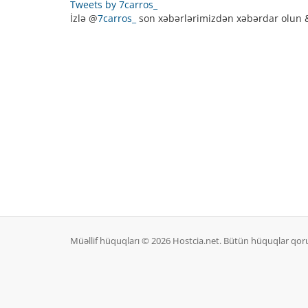
Tweets by 7carros_
İzlə @
7carros_
son xəbərlərimizdən xəbərdar olun & 
Müəllif hüquqları © 2026 Hostcia.net. Bütün hüquqlar qor