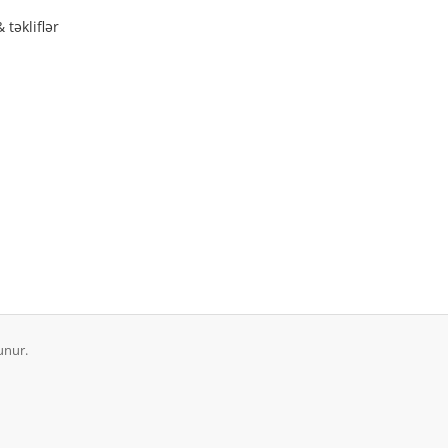
təkliflər
unur.