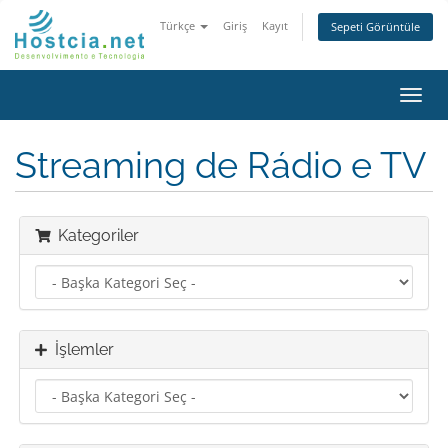
Türkçe
Giriş
Kayıt
Sepeti Görüntüle
Gezi
değiş
Streaming de Rádio e TV
Kategoriler
İşlemler