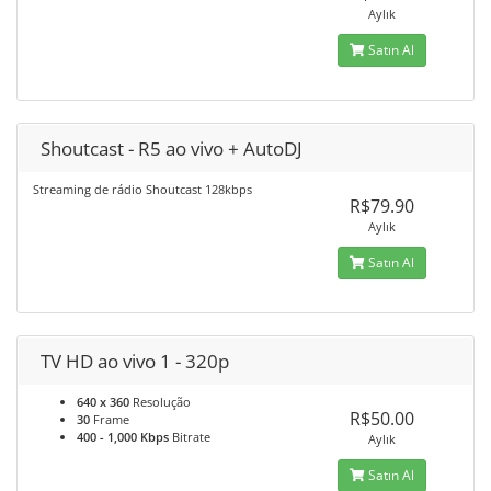
Aylık
Satın Al
Shoutcast - R5 ao vivo + AutoDJ
Streaming de rádio Shoutcast 128kbps
R$79.90
Aylık
Satın Al
TV HD ao vivo 1 - 320p
640 x 360
Resolução
R$50.00
30
Frame
400 - 1,000 Kbps
Bitrate
Aylık
Satın Al