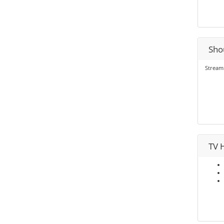
Shou
Stream
TV H