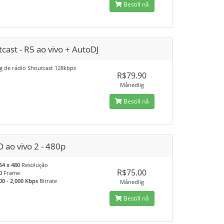
Bestill nå
cast - R5 ao vivo + AutoDJ
g de rádio Shoutcast 128kbps
R$79.90
Månedlig
Bestill nå
 ao vivo 2 - 480p
54 x 480
Resolução
R$75.00
0
Frame
00 - 2,000 Kbps
Bitrate
Månedlig
Bestill nå