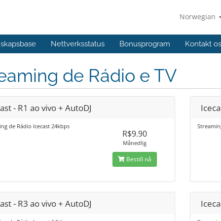
Norwegian
skapsbase
Nettverksstatus
Bonusprogram
Kontakt o
reaming de Rádio e TV
ast - R1 ao vivo + AutoDJ
Iceca
ng de Rádio Icecast 24kbps
Streamin
R$9.90
Månedlig
Bestill nå
ast - R3 ao vivo + AutoDJ
Iceca