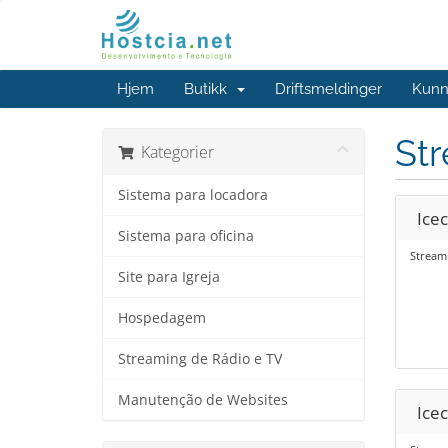
Hjem
Butikk
Driftsmeldinger
Kunn
St
Kategorier
Sistema para locadora
Icec
Sistema para oficina
Streami
Site para Igreja
Hospedagem
Streaming de Rádio e TV
Manutenção de Websites
Icec