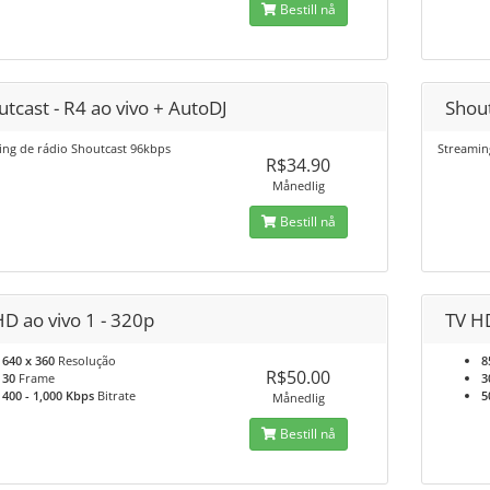
Bestill nå
tcast - R4 ao vivo + AutoDJ
Shout
ing de rádio Shoutcast 96kbps
Streamin
R$34.90
Månedlig
Bestill nå
D ao vivo 1 - 320p
TV HD
640 x 360
Resolução
8
R$50.00
30
Frame
3
400 - 1,000 Kbps
Bitrate
5
Månedlig
Bestill nå