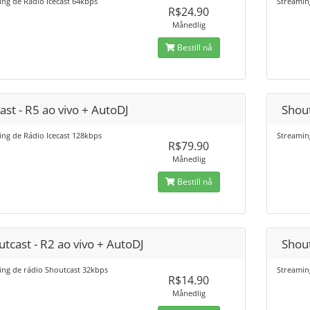
ng de Rádio Icecast 64kbps
Streamin
R$24.90
Månedlig
Bestill nå
ast - R5 ao vivo + AutoDJ
Shout
ng de Rádio Icecast 128kbps
Streamin
R$79.90
Månedlig
Bestill nå
tcast - R2 ao vivo + AutoDJ
Shout
ing de rádio Shoutcast 32kbps
Streamin
R$14.90
Månedlig