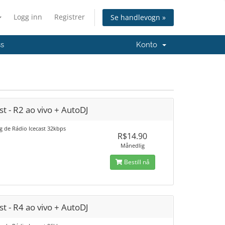
Logg inn
Registrer
Se handlevogn »
ss
Konto
st - R2 ao vivo + AutoDJ
g de Rádio Icecast 32kbps
R$14.90
Månedlig
Bestill nå
st - R4 ao vivo + AutoDJ