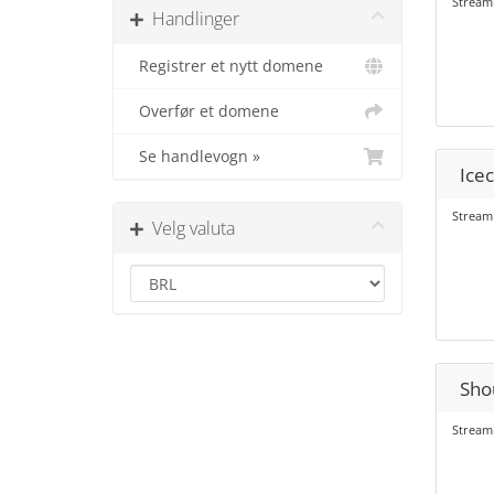
Streami
Handlinger
Registrer et nytt domene
Overfør et domene
Se handlevogn »
Icec
Streami
Velg valuta
Shou
Stream