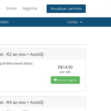
Entrar
Registrar
Visualizar carrinho
ntato
Conta
st - R2 ao vivo + AutoDJ
g de Rádio Icecast 32kbps
R$14.90
por mês
Assinar agora
st - R4 ao vivo + AutoDJ