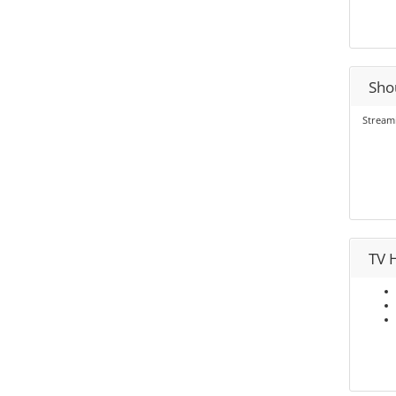
Shou
Stream
TV H