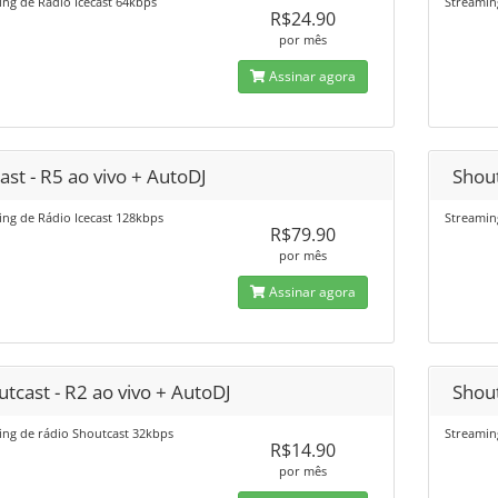
ng de Rádio Icecast 64kbps
Streamin
R$24.90
por mês
Assinar agora
ast - R5 ao vivo + AutoDJ
Shout
ng de Rádio Icecast 128kbps
Streamin
R$79.90
por mês
Assinar agora
tcast - R2 ao vivo + AutoDJ
Shout
ing de rádio Shoutcast 32kbps
Streamin
R$14.90
por mês