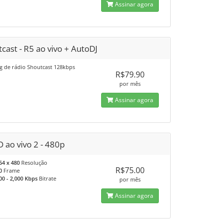
Assinar agora
cast - R5 ao vivo + AutoDJ
g de rádio Shoutcast 128kbps
R$79.90
por mês
Assinar agora
 ao vivo 2 - 480p
54 x 480
Resolução
R$75.00
0
Frame
00 - 2,000 Kbps
Bitrate
por mês
Assinar agora