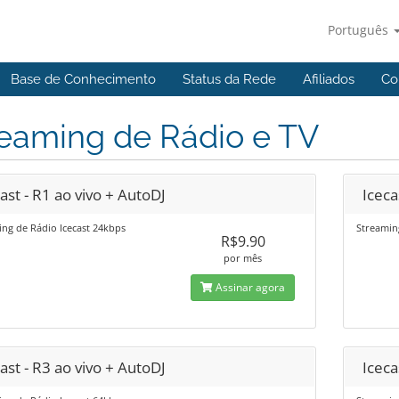
Português
Base de Conhecimento
Status da Rede
Afiliados
Co
reaming de Rádio e TV
ast - R1 ao vivo + AutoDJ
Iceca
ng de Rádio Icecast 24kbps
Streamin
R$9.90
por mês
Assinar agora
ast - R3 ao vivo + AutoDJ
Iceca