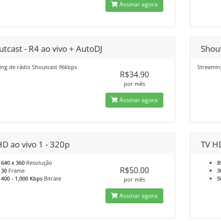
Assinar agora
tcast - R4 ao vivo + AutoDJ
Shout
ing de rádio Shoutcast 96kbps
Streamin
R$34.90
por mês
Assinar agora
D ao vivo 1 - 320p
TV HD
640 x 360
Resolução
8
R$50.00
30
Frame
3
400 - 1,000 Kbps
Bitrate
5
por mês
Assinar agora