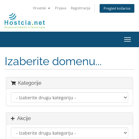
Hrvatski
Prijava
Registtracija
Pregled košarice
Preba
navig
Izaberite domenu...
Kategorije
Akcije