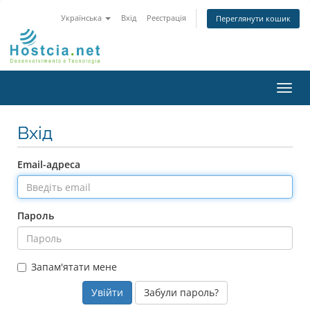
Українська
Вхід
Реєстрація
Переглянути кошик
Пере
наві
Вхід
Email-адреса
Пароль
Запам'ятати мене
Забули пароль?