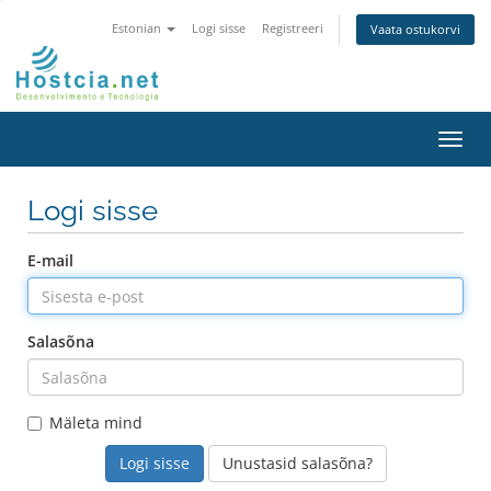
Estonian
Logi sisse
Registreeri
Vaata ostukorvi
Lülit
navig
Logi sisse
E-mail
Salasõna
Mäleta mind
Unustasid salasõna?