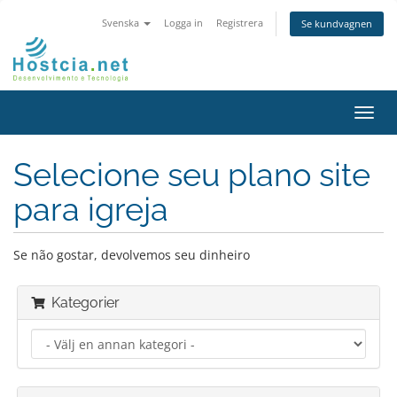
Svenska
Logga in
Registrera
Se kundvagnen
Växla
navig
Selecione seu plano site
para igreja
Se não gostar, devolvemos seu dinheiro
Kategorier