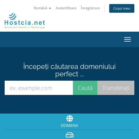
Română
Autentificare
Înregistrare
Coșul meu
Navi
Toggl
Începeți căutarea domeniului
perfect ...
DOMENII