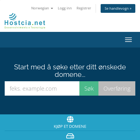
Norwegian
Logg inn
Registrer
Se handlevogn »
Bytt
navig
Start med å søke etter ditt ønskede
domene...
KJØP ET DOMENE