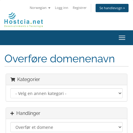
Norwegian
Logg inn
Registrer
Se handlevogn »
Bytt
navig
Overføre domenenavn
Kategorier
Handlinger