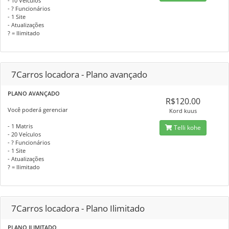
- 10 Veículos
- ? Funcionários
- 1 Site
- Atualizações
? = Ilimitado
7Carros locadora - Plano avançado
PLANO AVANÇADO
R$120.00
Você poderá gerenciar
Kord kuus
- 1 Matris
Telli kohe
- 20 Veículos
- ? Funcionários
- 1 Site
- Atualizações
? = Ilimitado
7Carros locadora - Plano Ilimitado
PLANO ILIMITADO