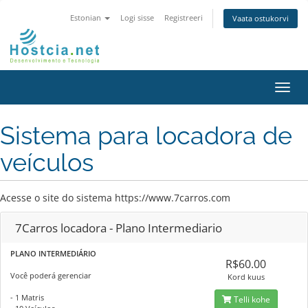
Estonian
Logi sisse
Registreeri
Vaata ostukorvi
Lülit
navig
Sistema para locadora de
veículos
Acesse o site do sistema https://www.7carros.com
7Carros locadora - Plano Intermediario
PLANO INTERMEDIÁRIO
R$60.00
Você poderá gerenciar
Kord kuus
- 1 Matris
Telli kohe