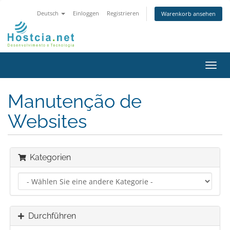
Deutsch
Einloggen
Registrieren
Warenkorb ansehen
Navig
ein-/
Manutenção de
Websites
Kategorien
Durchführen